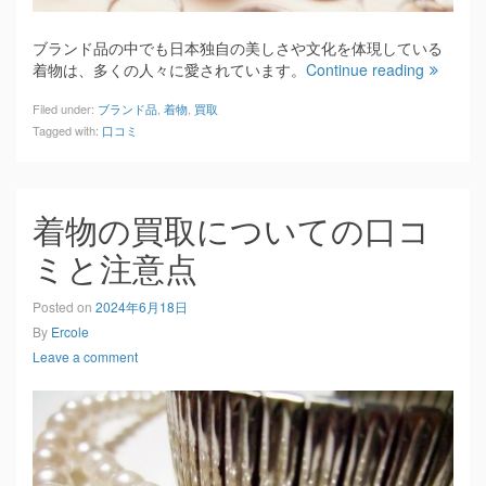
ブランド品の中でも日本独自の美しさや文化を体現している
着物は、多くの人々に愛されています。
Continue reading
Filed under:
ブランド品
,
着物
,
買取
Tagged with:
口コミ
着物の買取についての口コ
ミと注意点
Posted on
2024年6月18日
By
Ercole
Leave a comment