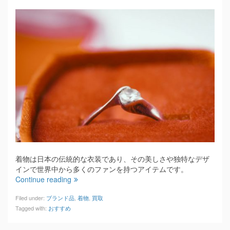
着物は日本の伝統的な衣装であり、その美しさや独特なデザ
インで世界中から多くのファンを持つアイテムです。
Continue reading
Filed under:
ブランド品
,
着物
,
買取
Tagged with:
おすすめ