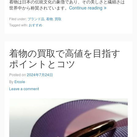
着物は日本の伝統文化の象徴であり、その美しさと繊細さは
世界中から称賛されています。
Continue reading
Filed under:
ブランド品
,
着物
,
買取
Tagged with:
おすすめ
着物の買取で高値を目指す
ポイントとコツ
Posted on
2024年7月24日
By
Ercole
Leave a comment