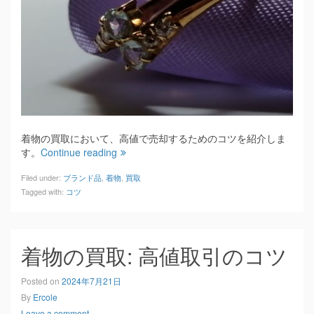
着物の買取において、高値で売却するためのコツを紹介しま
す。
Continue reading
Filed under:
ブランド品
,
着物
,
買取
Tagged with:
コツ
着物の買取: 高値取引のコツ
Posted on
2024年7月21日
By
Ercole
Leave a comment