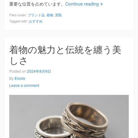
重要な位置を占めています。
Continue reading
Filed under:
ブランド品
,
着物
,
買取
Tagged with:
おすすめ
着物の魅力と伝統を纏う美
しさ
Posted on
2024年8月9日
By
Ercole
Leave a comment