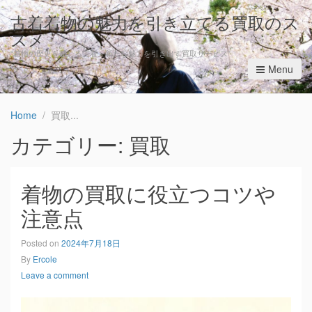
古着着物の魅力を引き立てる買取のス
スメ
“着物の歴史を感じる古着、新たな魅力を引き出す買取サービス”
Menu
Home
買取
カテゴリー: 買取
着物の買取に役立つコツや
注意点
Posted on
2024年7月18日
By
Ercole
Leave a comment