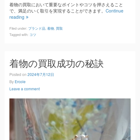
着物の買取において重要なポイントやコツを押さえること
で、満足のいく取引を実現することができます。
Continue
reading
Filed under:
ブランド品
,
着物
,
買取
Tagged with:
コツ
着物の買取成功の秘訣
Posted on
2024年7月12日
By
Ercole
Leave a comment