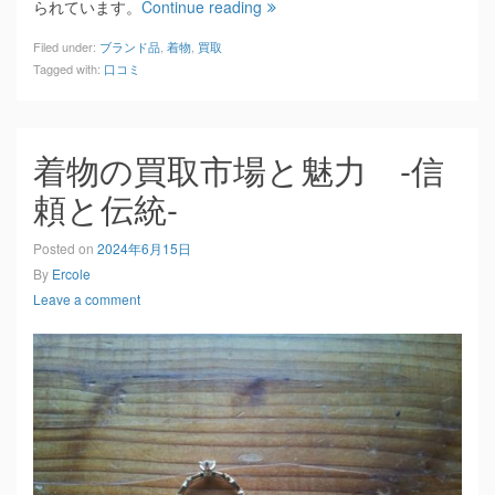
られています。
Continue reading
Filed under:
ブランド品
,
着物
,
買取
Tagged with:
口コミ
着物の買取市場と魅力 -信
頼と伝統-
Posted on
2024年6月15日
By
Ercole
Leave a comment