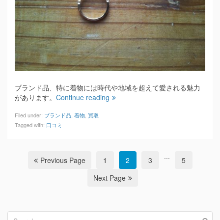
ブランド品、特に着物には時代や地域を超えて愛される魅力
があります。
Continue reading
Filed under:
ブランド品
,
着物
,
買取
Tagged with:
口コミ
...
Previous Page
1
2
3
5
Next Page